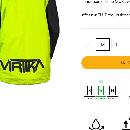
Länderspezifische MwSt. 
Infos zur EU-Produktsiche
SIZE
S
M
L
IN