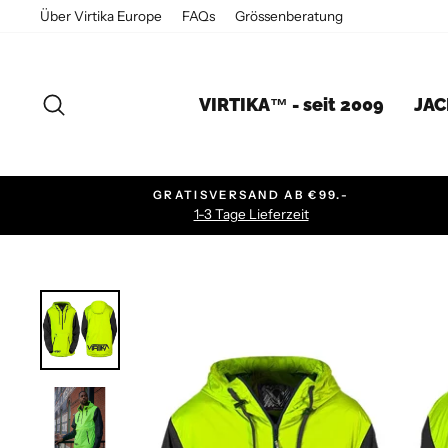
Direkt
Über Virtika Europe
FAQs
Grössenberatung
zum
Inhalt
SUCHE
VIRTIKA™ - seit 2009
JA
GRATISVERSAND AB €99.-
1-3 Tage Lieferzeit