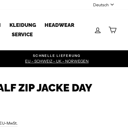
SPRAC
Deutsch
N
KLEIDUNG
HEADWEAR
EINLOGG
EIN
SERVICE
SCHNELLE LIEFERUNG
EU - SCHWEIZ - UK - NORWEGEN
LF ZIP JACKE DAY
 EU-MwSt.