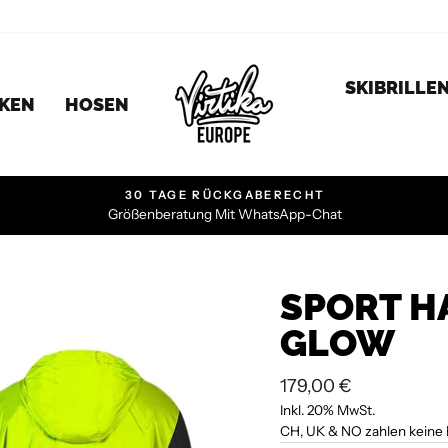
SKIBRILLE
CKEN
HOSEN
30 TAGE RÜCKGABERECHT
Größenberatung Mit WhatsApp-Chat
SPORT HA
GLOW
Normaler
179,00 €
Preis
Inkl. 20% MwSt.
CH, UK & NO zahlen keine