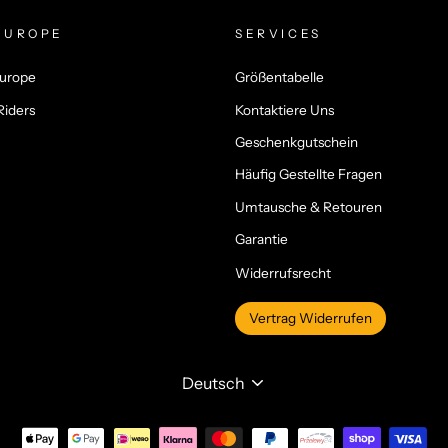
EUROPE
SERVICES
Europe
Größentabelle
Riders
Kontaktiere Uns
Geschenkgutschein
Häufig Gestellte Fragen
Umtausche & Retouren
Garantie
Widerrufsrecht
Vertrag Widerrufen
SPRACHE
Deutsch