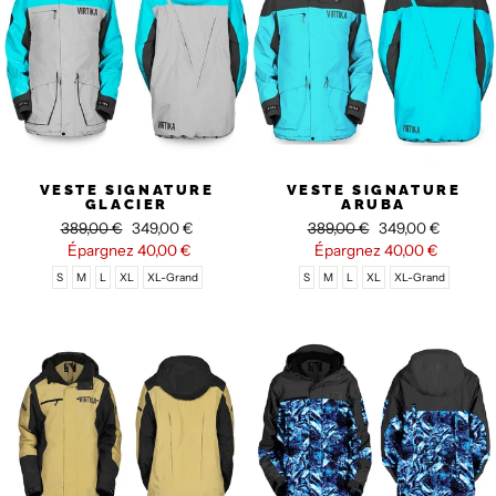
VESTE SIGNATURE
VESTE SIGNATURE
GLACIER
ARUBA
Prix
389,00 €
Prix
349,00 €
Prix
389,00 €
Prix
349,00 €
régulier
Épargnez
réduit
40,00 €
régulier
Épargnez
réduit
40,00 €
S
M
L
XL
XL-Grand
S
M
L
XL
XL-Grand