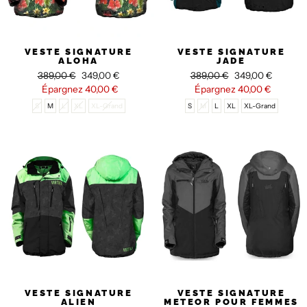
VESTE SIGNATURE
VESTE SIGNATURE
ALOHA
JADE
Prix
389,00 €
Prix
349,00 €
Prix
389,00 €
Prix
349,00 €
régulier
Épargnez
réduit
40,00 €
régulier
Épargnez
réduit
40,00 €
S
M
L
XL
XL-Grand
S
M
L
XL
XL-Grand
VESTE SIGNATURE
VESTE SIGNATURE
ALIEN
METEOR POUR FEMMES