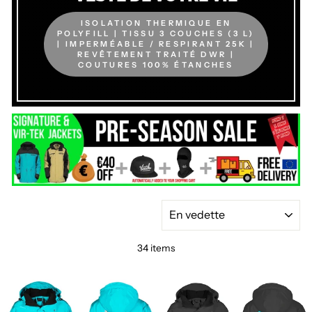
ISOLATION THERMIQUE EN
POLYFILL | TISSU 3 COUCHES (3 L)
| IMPERMÉABLE / RESPIRANT 25K |
REVÊTEMENT TRAITÉ DWR |
COUTURES 100% ÉTANCHES
APPLIQUER
34 items