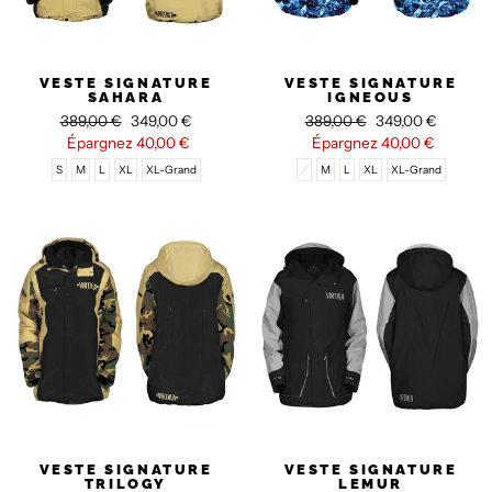
VESTE SIGNATURE
VESTE SIGNATURE
SAHARA
IGNEOUS
Prix
389,00 €
Prix
349,00 €
Prix
389,00 €
Prix
349,00 €
régulier
Épargnez
réduit
40,00 €
régulier
Épargnez
réduit
40,00 €
S
M
L
XL
XL-Grand
S
M
L
XL
XL-Grand
VESTE SIGNATURE
VESTE SIGNATURE
TRILOGY
LEMUR