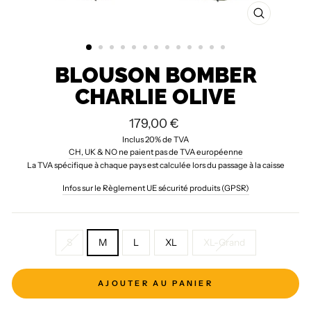
FERMER
(ESC)
BLOUSON BOMBER
CHARLIE OLIVE
Prix
179,00 €
régulier
Inclus 20% de TVA
CH, UK & NO ne paient pas de TVA européenne
La TVA spécifique à chaque pays est calculée lors du passage à la caisse
Infos sur le Règlement UE sécurité produits (GPSR)
TAILLE
S
M
L
XL
XL-Grand
AJOUTER AU PANIER