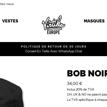
ctez-nous
VESTES
MASQUES
POLITIQUE DE RETOUR DE 30 JOURS
Conseil En Taille Avec WhatsApp Chat
BOB NOI
Prix
34,00 €
régulier
Inclus 20% de TVA
CH, UK & NO ne paient pa
La TVA spécifique à chaque 