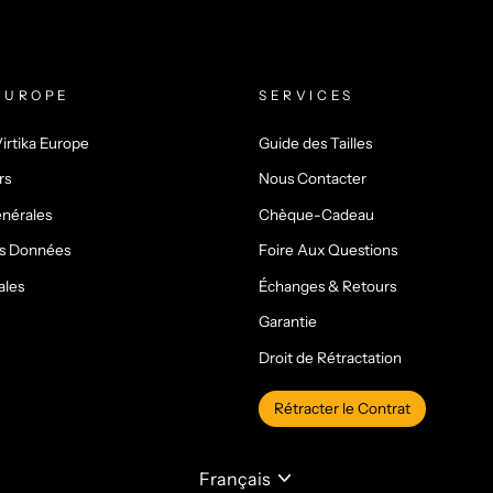
EUROPE
SERVICES
irtika Europe
Guide des Tailles
rs
Nous Contacter
nérales
Chèque-Cadeau
es Données
Foire Aux Questions
ales
Échanges & Retours
Garantie
Droit de Rétractation
Rétracter le Contrat
LANGUE
Français