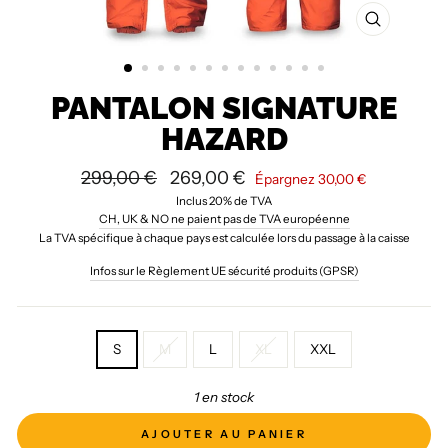
FERMER
(ESC)
PANTALON SIGNATURE
HAZARD
Prix
Prix
299,00 €
269,00 €
Épargnez
30,00 €
régulier
réduit
Inclus 20% de TVA
CH, UK & NO ne paient pas de TVA européenne
La TVA spécifique à chaque pays est calculée lors du passage à la caisse
Infos sur le Règlement UE sécurité produits (GPSR)
TAILLE
S
M
L
XL
XXL
1 en stock
AJOUTER AU PANIER