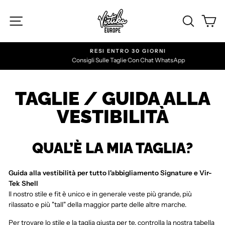
Vai
al
NAVIGA IL SITO
CERC
C
contenuto
RESI ENTRO 30 GIORNI
Consigli Sulle Taglie Con Chat WhatsApp
TAGLIE / GUIDA ALLA
VESTIBILITÀ
QUAL’È LA MIA TAGLIA?
Guida alla vestibilità per tutto l'abbigliamento Signature e Vir-
Tek Shell
Il nostro stile e fit è unico e in generale veste più grande, più
rilassato e più "tall" della maggior parte delle altre marche.
Per trovare lo stile e la taglia giusta per te, controlla la nostra tabella