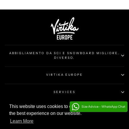
ABBIGLIAMENTO DA SCI E SNOWBOARD MIGLIORE.
DIVERSO.
VIRTIKA EUROPE
SERVICES
This website uses cookies to ensure you get
This website uses cookies to ensure you get
Size Advice - WhatsApp Chat
UNISCITI AL POPOLO DI VIRTIKA
the best experience on our website.
the best experience on our website.
LINGUA
Learn More
Learn More
Italiano