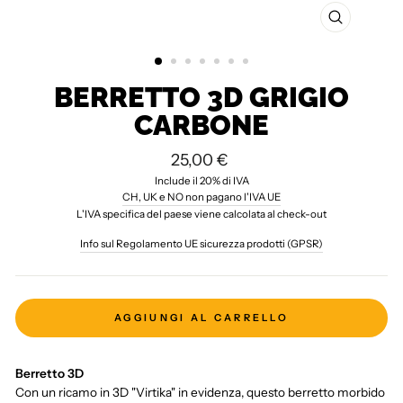
CHIUDI
(ESC)
BERRETTO 3D GRIGIO
CARBONE
Prezzo
25,00 €
standard
Include il 20% di IVA
CH, UK e NO non pagano l'IVA UE
L'IVA specifica del paese viene calcolata al check-out
Info sul Regolamento UE sicurezza prodotti (GPSR)
AGGIUNGI AL CARRELLO
Berretto 3D
Con un ricamo in 3D "Virtika" in evidenza, questo berretto morbido